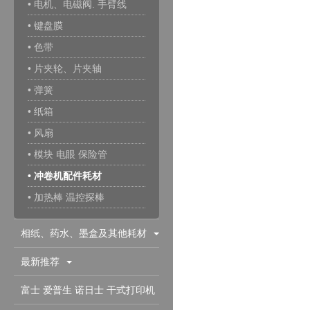
• 电机、电磁阀. 手臂线
• 键盘膜
• 色带
• 片夹轮、片夹轴
• 弹簧
• 纸箱
• 风扇
• 模块 电眼 保险管
• 冲卷机配件耗材
• 加热棒 温控探棒
相纸、药水、墨盒及其他耗材
最新推荐
富士 爱普生 诺日士 干式打印机