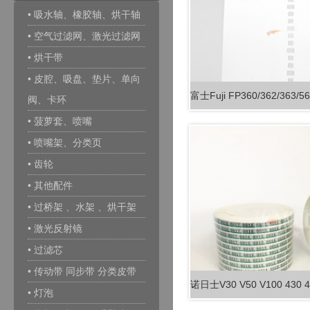
• 吸水轴、橡胶轴、烘干轴
• 空气过滤网、激光过滤网
• 烘干带
• 皮腔、吸盘、垫片、单向
阀、卡环
• 菠萝套、喷嘴
• 喷嘴架、分类页
• 齿轮
• 其他配件
• 过桥架 、水架 、烘干架
• 激光反射镜
• 过滤芯
• 传动带 同步带 分类皮带
• 灯泡