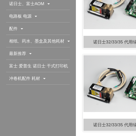
诺日士、富士AOM
电路板 电源
配件
相纸、药水、墨盒及其他耗材
诺日士32/33/35 代
最新推荐
富士 爱普生 诺日士 干式打印机
配件耗材
冲卷机配件 耗材
诺日士32/33/35 代