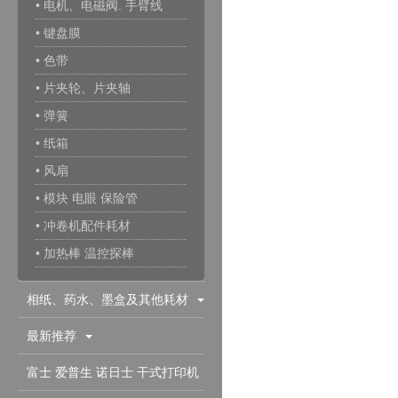
• 电机、电磁阀. 手臂线
• 键盘膜
• 色带
• 片夹轮、片夹轴
• 弹簧
• 纸箱
• 风扇
• 模块 电眼 保险管
• 冲卷机配件耗材
• 加热棒 温控探棒
相纸、药水、墨盒及其他耗材
最新推荐
富士 爱普生 诺日士 干式打印机