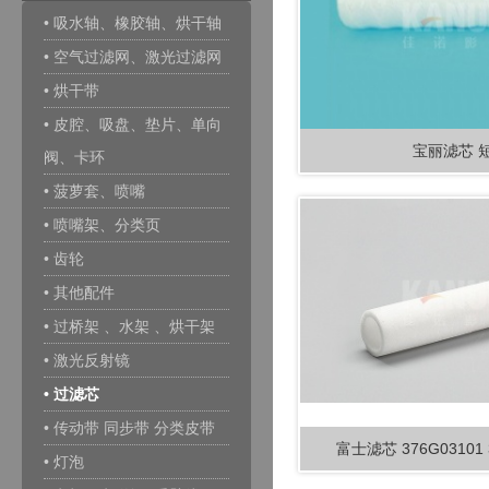
• 吸水轴、橡胶轴、烘干轴
• 空气过滤网、激光过滤网
• 烘干带
• 皮腔、吸盘、垫片、单向
宝丽滤芯 
阀、卡环
• 菠萝套、喷嘴
• 喷嘴架、分类页
• 齿轮
• 其他配件
• 过桥架 、水架 、烘干架
• 激光反射镜
• 过滤芯
• 传动带 同步带 分类皮带
富士滤芯 376G03101 
• 灯泡