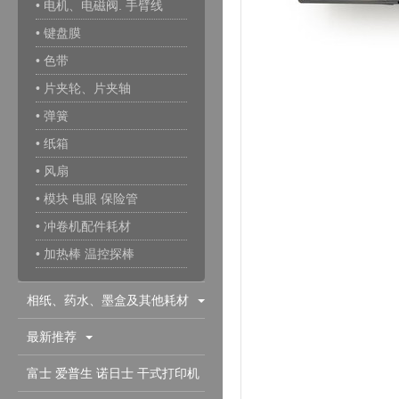
• 电机、电磁阀. 手臂线
• 键盘膜
• 色带
• 片夹轮、片夹轴
• 弹簧
• 纸箱
• 风扇
• 模块 电眼 保险管
• 冲卷机配件耗材
• 加热棒 温控探棒
相纸、药水、墨盒及其他耗材
最新推荐
富士 爱普生 诺日士 干式打印机