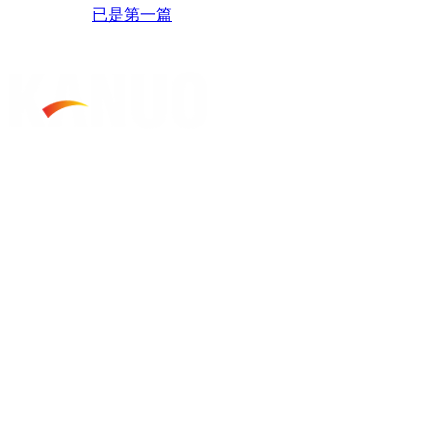
已是第一篇
版权所有：广东佳诺影像科技有限公
区科技中路11号经发大厦B座6楼
香港佳诺（国际）集团有限公司 地
1号世纪城市工业大厦11楼G室
电话：+86-754-88854936
手机：+86-18923668288 丨+86-18
18923668388（总经理）
传真：+86-754-88858955