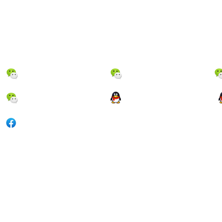
邮箱：kanuo-minilab@hotmail.com
丨 kanuo@kanuo.net（总经理）
联系我们
机器:18923668388
配件1:18923668229
配件3:18923668808
配件：1660910935
Facebook:kanuo-laser@hotmail
minilab@hotmail.com